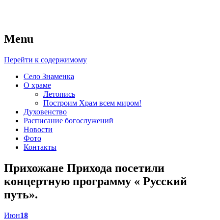
Menu
Приход Церкви иконы
Перейти к содержимому
Божией Матери “Знамение”
Село Знаменка
О храме
Летопись
Построим Храм всем миром!
Духовенство
Расписание богослужений
Новости
Фото
Контакты
Прихожане Прихода посетили
концертную программу « Русский
путь».
Июн
18