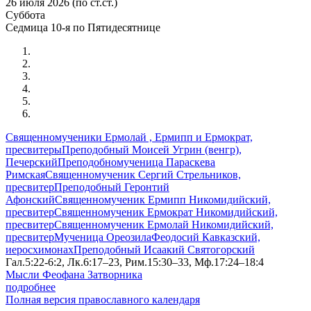
26 июля 2026 (по ст.ст.)
Суббота
Седмица 10-я по Пятидесятнице
Священномученики Ермолай , Ермипп и Ермократ,
пресвитеры
Преподобный Моисей Угрин (венгр),
Печерский
Преподобномученица Параскева
Римская
Священномученик Сергий Стрельников,
пресвитер
Преподобный Геронтий
Афонский
Священномученик Ермипп Никомидийский,
пресвитер
Священномученик Ермократ Никомидийский,
пресвитер
Священномученик Ермолай Никомидийский,
пресвитер
Мученица Ореозила
Феодосий Кавказский,
иеросхимонах
Преподобный Исаакий Святогорский
Гал.5:22-6:2, Лк.6:17–23, Рим.15:30–33, Мф.17:24–18:4
Мысли Феофана Затворника
подробнее
Полная версия православного календаря