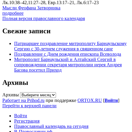
Лк.10:38–42,11:27–28, Евр.13:17–21, Лк.6:17–23
Мысли Феофана Затворника
подробнее
Полная версия православного календаря
Свежие записи
Патриаршее поздравление митрополиту Барнаульскому
Сергию с 30-летием служения в священном сане
Поздравление с Днем рождения епископа Всеволода
Митрополит Барнаульский и Алтайский Сергий в
сопровождении секретаря митрополии иерея Андрея
Басова посетил Приход
Архивы
Архивы
Работает на Prihod.ru
при поддержке
ORTOX.RU
[
Войти
]
Перейти к верхней панели
Войти
Регистрация
Православный календарь на сегодня
В-Православии.рф