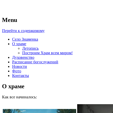
Menu
Приход Церкви иконы
Перейти к содержимому
Божией Матери “Знамение”
Село Знаменка
О храме
Летопись
Построим Храм всем миром!
Духовенство
Расписание богослужений
Новости
Фото
Контакты
О храме
Как все начиналось: