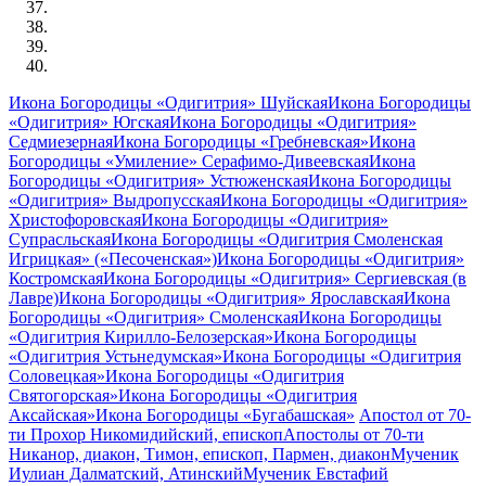
Икона Богородицы «Одигитрия» Шуйская
Икона Богородицы
«Одигитрия» Югская
Икона Богородицы «Одигитрия»
Седмиезерная
Икона Богородицы «Гребневская»
Икона
Богородицы «Умиление» Серафимо-Дивеевская
Икона
Богородицы «Одигитрия» Устюженская
Икона Богородицы
«Одигитрия» Выдропусская
Икона Богородицы «Одигитрия»
Христофоровская
Икона Богородицы «Одигитрия»
Супрасльская
Икона Богородицы «Одигитрия Смоленская
Игрицкая» («Песоченская»)
Икона Богородицы «Одигитрия»
Костромская
Икона Богородицы «Одигитрия» Сергиевская (в
Лавре)
Икона Богородицы «Одигитрия» Ярославская
Икона
Богородицы «Одигитрия» Смоленская
Икона Богородицы
«Одигитрия Кирилло-Белозерская»
Икона Богородицы
«Одигитрия Устьнедумская»
Икона Богородицы «Одигитрия
Соловецкая»
Икона Богородицы «Одигитрия
Святогорская»
Икона Богородицы «Одигитрия
Аксайская»
Икона Богородицы «Бугабашская»
Апостол от 70-
ти Прохор Никомидийский, епископ
Апостолы от 70-ти
Никанор, диакон, Тимон, епископ, Пармен, диакон
Мученик
Иулиан Далматский, Атинский
Мученик Евстафий