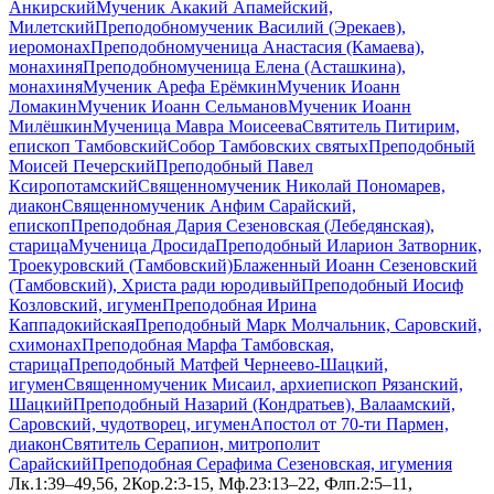
Анкирский
Мученик Акакий Апамейский,
Милетский
Преподобномученик Василий (Эрекаев),
иеромонах
Преподобномученица Анастасия (Камаева),
монахиня
Преподобномученица Елена (Асташкина),
монахиня
Мученик Арефа Ерёмкин
Мученик Иоанн
Ломакин
Мученик Иоанн Сельманов
Мученик Иоанн
Милёшкин
Мученица Мавра Моисеева
Святитель Питирим,
епископ Тамбовский
Собор Тамбовских святых
Преподобный
Моисей Печерский
Преподобный Павел
Ксиропотамский
Священномученик Николай Пономарев,
диакон
Священномученик Анфим Сарайский,
епископ
Преподобная Дария Сезеновская (Лебедянская),
старица
Мученица Дросида
Преподобный Иларион Затворник,
Троекуровский (Тамбовский)
Блаженный Иоанн Сезеновский
(Тамбовский), Христа ради юродивый
Преподобный Иосиф
Козловский, игумен
Преподобная Ирина
Каппадокийская
Преподобный Марк Молчальник, Саровский,
схимонах
Преподобная Марфа Тамбовская,
старица
Преподобный Матфей Чернеево-Шацкий,
игумен
Священномученик Мисаил, архиепископ Рязанский,
Шацкий
Преподобный Назарий (Кондратьев), Валаамский,
Саровский, чудотворец, игумен
Апостол от 70-ти Пармен,
диакон
Святитель Серапион, митрополит
Сарайский
Преподобная Серафима Сезеновская, игумения
Лк.1:39–49,56, 2Кор.2:3-15, Мф.23:13–22, Флп.2:5–11,