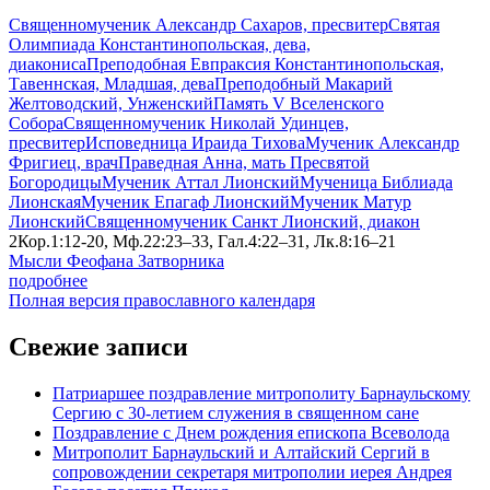
Священномученик Александр Сахаров, пресвитер
Святая
Олимпиада Константинопольская, дева,
диакониса
Преподобная Евпраксия Константинопольская,
Тавеннская, Младшая, дева
Преподобный Макарий
Желтоводский, Унженский
Память V Вселенского
Собора
Священномученик Николай Удинцев,
пресвитер
Исповедница Ираида Тихова
Мученик Александр
Фригиец, врач
Праведная Анна, мать Пресвятой
Богородицы
Мученик Аттал Лионский
Мученица Библиада
Лионская
Мученик Епагаф Лионский
Мученик Матур
Лионский
Священномученик Санкт Лионский, диакон
2Кор.1:12-20, Мф.22:23–33, Гал.4:22–31, Лк.8:16–21
Мысли Феофана Затворника
подробнее
Полная версия православного календаря
Свежие записи
Патриаршее поздравление митрополиту Барнаульскому
Сергию с 30-летием служения в священном сане
Поздравление с Днем рождения епископа Всеволода
Митрополит Барнаульский и Алтайский Сергий в
сопровождении секретаря митрополии иерея Андрея