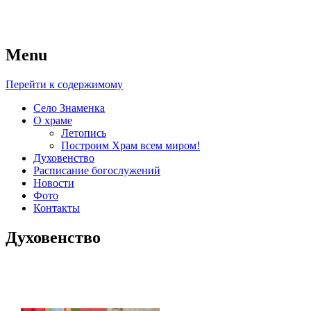
Menu
Приход Церкви иконы
Перейти к содержимому
Божией Матери “Знамение”
Село Знаменка
О храме
Летопись
Построим Храм всем миром!
Духовенство
Расписание богослужений
Новости
Фото
Контакты
Духовенство