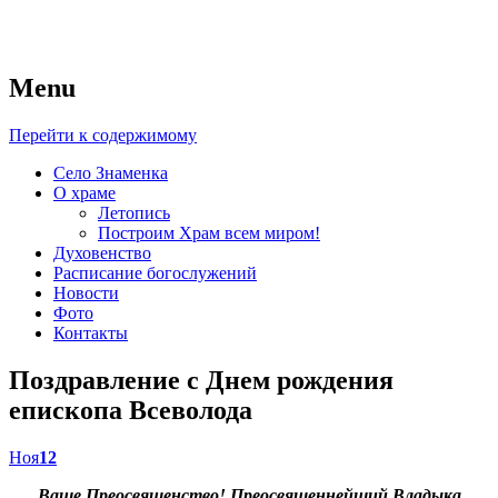
Menu
Приход Церкви иконы
Перейти к содержимому
Божией Матери “Знамение”
Село Знаменка
О храме
Летопись
Построим Храм всем миром!
Духовенство
Расписание богослужений
Новости
Фото
Контакты
Поздравление с Днем рождения
епископа Всеволода
Ноя
12
Ваше Преосвященство! Преосвященнейший Владыка