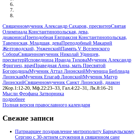
Священномученик Александр Сахаров, пресвитер
Святая
Олимпиада Константинопольская, дева,
диакониса
Преподобная Евпраксия Константинопольская,
Тавеннская, Младшая, дева
Преподобный Макарий
Желтоводский, Унженский
Память V Вселенского
Собора
Священномученик Николай Удинцев,
пресвитер
Исповедница Ираида Тихова
Мученик Александр
Фригиец, врач
Праведная Анна, мать Пресвятой
Богородицы
Мученик Аттал Лионский
Мученица Библиада
Лионская
Мученик Епагаф Лионский
Мученик Матур
Лионский
Священномученик Санкт Лионский, диакон
2Кор.1:12-20, Мф.22:23–33, Гал.4:22–31, Лк.8:16–21
Мысли Феофана Затворника
подробнее
Полная версия православного календаря
Свежие записи
Патриаршее поздравление митрополиту Барнаульскому
Сергию с 30-летием служения в священном сане